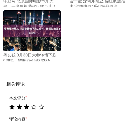
牛豆网 北京国际电影节来大
爱一配 深耕东南亚 锦江航运推
兴，一张票根带你玩转百店！
出“丝路快航”系列精品航线
粤友钱 9月30日大参转债下跌
028%，转股溢价率3338%
相关评论
本文评分
*
评论内容
*