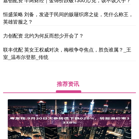
嘉创配资 半两财经｜金饰价跌破1300元/克，该不该入手？
恒盛策略 刘备，发迹于民间的贩屦织席之徒，凭什么称王，
英雄皆服之？
力创配资 北约为何反而想少开会了？
联丰优配 英女王权威对决，梅根争夺焦点，胜负谁属？_王
室_温布尔登那_传统
推荐资讯