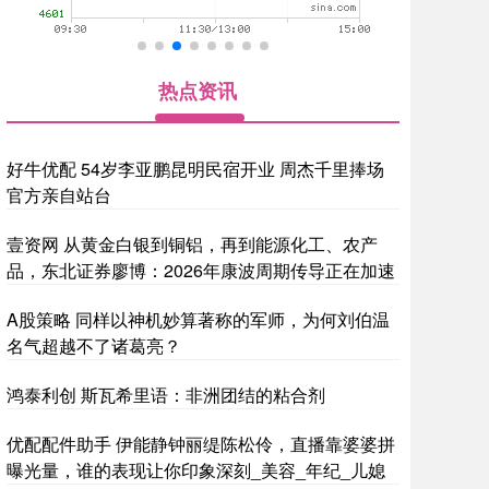
热点资讯
好牛优配 54岁李亚鹏昆明民宿开业 周杰千里捧场
官方亲自站台
壹资网 从黄金白银到铜铝，再到能源化工、农产
品，东北证券廖博：2026年康波周期传导正在加速
A股策略 同样以神机妙算著称的军师，为何刘伯温
名气超越不了诸葛亮？
鸿泰利创 斯瓦希里语：非洲团结的粘合剂
优配配件助手 伊能静钟丽缇陈松伶，直播靠婆婆拼
曝光量，谁的表现让你印象深刻_美容_年纪_儿媳