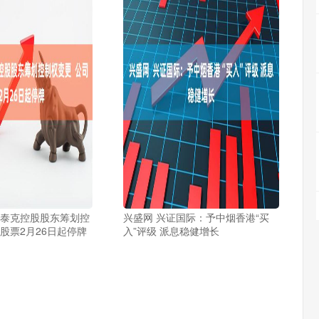
兰泰克控股股东筹划控
兴盛网 兴证国际：予中烟香港“买
股票2月26日起停牌
入”评级 派息稳健增长