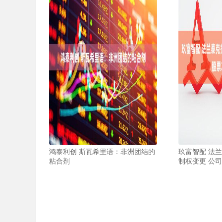
鸿泰利创 斯瓦希里语：非洲团结的
玖富智配 法
粘合剂
制权变更 公司