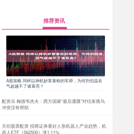
推荐资讯
A股策略 同样以神机妙算著称的军师，为何刘伯温名
气超越不了诸葛亮？
配资乐 梅德韦杰夫：西方国家“最后通牒”对结束俄乌
冲突没有帮助
天织股票配资 招商证券看好人形机器人产业趋势，机
器人ETF（562500）涨1.11%