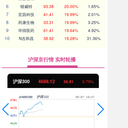
6
锴威特
93.38
20.00%
1.65%
7
宏昌科技
41.41
19.99%
2.01%
8
药康生物
33.31
19.99%
3.25%
9
毕得医药
61.41
19.64%
4.92%
10
N吉和昌
38.92
19.28%
31.36%
沪深京行情 实时轮播
00
4688.12
北证50
11
36.81
0.79%