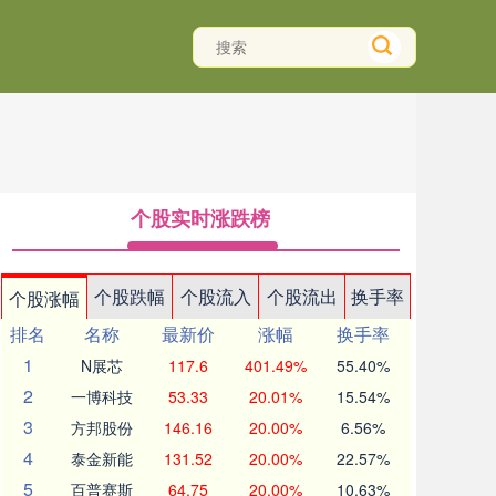
个股实时涨跌榜
个股跌幅
个股流入
个股流出
换手率
个股涨幅
排名
名称
最新价
涨幅
换手率
1
N展芯
117.6
401.49%
55.40%
2
一博科技
53.33
20.01%
15.54%
3
方邦股份
146.16
20.00%
6.56%
4
泰金新能
131.52
20.00%
22.57%
5
百普赛斯
64.75
20.00%
10.63%