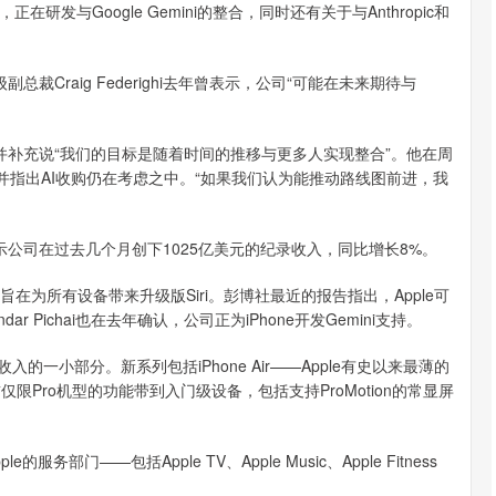
，正在研发与Google Gemini的整合，同时还有关于与Anthropic和
裁Craig Federighi去年曾表示，公司“可能在未来期待与
iri，并补充说“我们的目标是随着时间的推移与更多人实现整合”。他在周
展”，并指出AI收购仍在考虑之中。“如果我们认为能推动路线图前进，我
示公司在过去几个月创下1025亿美元的纪录收入，同比增长8%。
——旨在为所有设备带来升级版Siri。彭博社最近的报告指出，Apple可
undar Pichai也在去年确认，公司正为iPhone开发Gemini支持。
ne总收入的一小部分。新系列包括iPhone Air——Apple有史以来最薄的
将此前仅限Pro机型的功能带到入门级设备，包括支持ProMotion的常显屏
服务部门——包括Apple TV、Apple Music、Apple Fitness