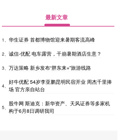
最新文章
华生证券 首都博物馆迎来暑期客流高峰
1、
诚信-优配 电车露营，干崩暑期酒店生意？
2、
万达策略 新乡发布“胖东来+”旅游线路
3、
好牛优配 54岁李亚鹏昆明民宿开业 周杰千里捧
4、
场 官方亲自站台
股牛网 斯迪克：新华资产、天风证券等多家机
5、
构于6月8日调研我司