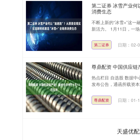
第二证券 冰雪产业何以
消费生态
不断上新的“冰雪+”这
新活力。 1月11日，一
日期：02-0
第二证券
尊鼎配资 中国供应链
热点栏目 自选股 数据中心
发布公告，通函所载资本
深证成指
14110.12
.92
0.57%
-34.08
-0
日期：01-1
尊鼎配资
天盛优配