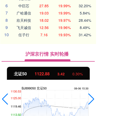
6
中巨芯
27.85
19.99%
32.20%
7
广哈通信
19.03
19.99%
5.84%
8
欣天科技
18.02
19.97%
28.44%
9
飞天诚信
12.56
19.96%
8.49%
10
任子行
7.16
19.93%
31.42%
沪深京行情 实时轮播
北证50
1122.88
创
3.42
0.30%