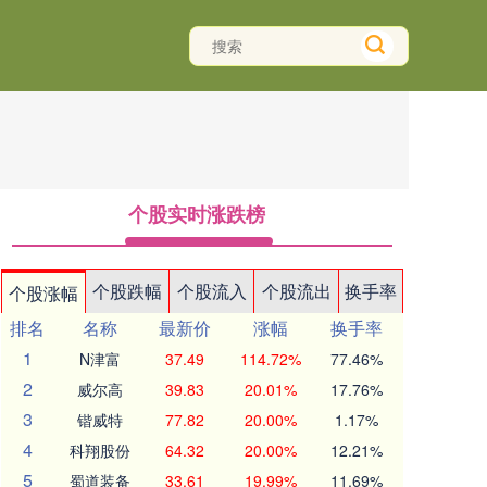
个股实时涨跌榜
个股跌幅
个股流入
个股流出
换手率
个股涨幅
排名
名称
最新价
涨幅
换手率
1
N津富
37.49
114.72%
77.46%
2
威尔高
39.83
20.01%
17.76%
3
锴威特
77.82
20.00%
1.17%
4
科翔股份
64.32
20.00%
12.21%
5
蜀道装备
33.61
19.99%
11.69%