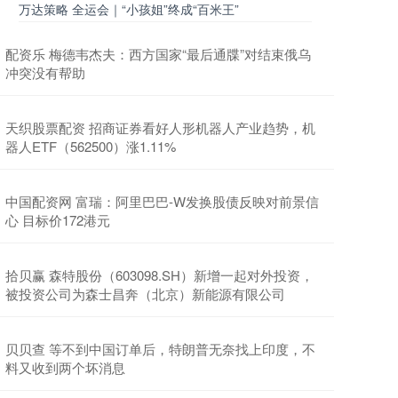
万达策略 全运会｜“小孩姐”终成“百米王”
配资乐 梅德韦杰夫：西方国家“最后通牒”对结束俄乌
冲突没有帮助
天织股票配资 招商证券看好人形机器人产业趋势，机
器人ETF（562500）涨1.11%
中国配资网 富瑞：阿里巴巴-W发换股债反映对前景信
心 目标价172港元
拾贝赢 森特股份（603098.SH）新增一起对外投资，
被投资公司为森士昌奔（北京）新能源有限公司
贝贝查 等不到中国订单后，特朗普无奈找上印度，不
料又收到两个坏消息