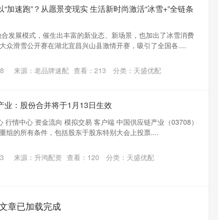
“加速跑”？从愿景变现实 生活新时尚激活“冰雪+”全链条
一融合发展模式，催生出丰富的新业态、新场景，也加出了冰雪消费
场大众滑雪公开赛在湖北宜昌兴山县激情开赛，吸引了全国各....
8
来源：老品牌速配
查看：
213
分类：
天盛优配
产业：股份合并将于1月13日生效
 行情中心 资金流向 模拟交易 客户端 中国供应链产业（03708）
重组的所有条件，包括股东于股东特别大会上投票....
沪深300
4651.31
.24%
-6.85
-0.15%
3
来源：升鸿配资
查看：
120
分类：
天盛优配
文章已加载完成