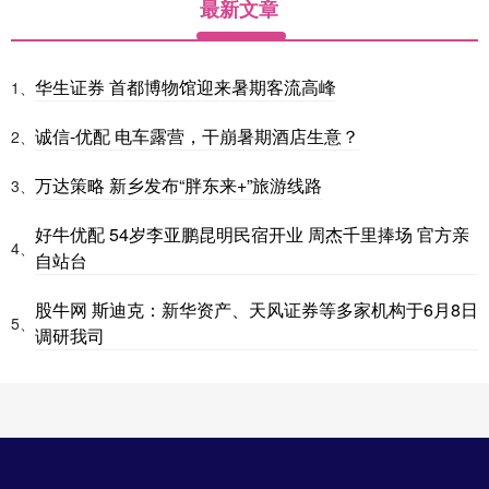
最新文章
华生证券 首都博物馆迎来暑期客流高峰
1、
诚信-优配 电车露营，干崩暑期酒店生意？
2、
万达策略 新乡发布“胖东来+”旅游线路
3、
好牛优配 54岁李亚鹏昆明民宿开业 周杰千里捧场 官方亲
4、
自站台
股牛网 斯迪克：新华资产、天风证券等多家机构于6月8日
5、
调研我司