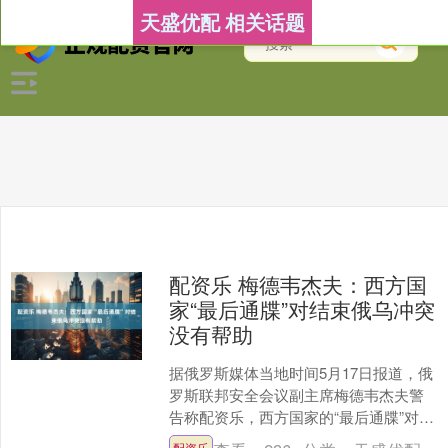
天盛优配 相关话题
配资乐 梅德韦杰夫：西方国
家“最后通牒”对结束俄乌冲突
没有帮助
据俄罗斯媒体当地时间5月17日报道，俄
罗斯联邦安全会议副主席梅德韦杰夫警
告称配资乐，西方国家的“最后通牒”对结
束俄乌冲突没有帮助。 梅德韦杰夫当天
配资乐