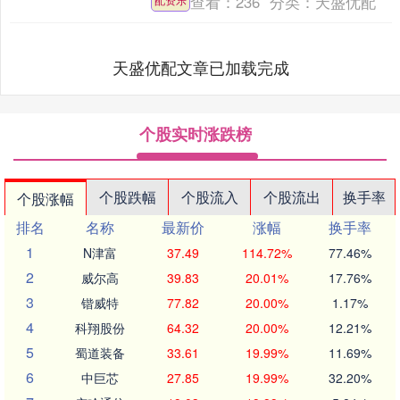
查看：
236
分类：
天盛优配
在社交媒体发文....
天盛优配文章已加载完成
个股实时涨跌榜
个股跌幅
个股流入
个股流出
换手率
个股涨幅
排名
名称
最新价
涨幅
换手率
1
N津富
37.49
114.72%
77.46%
2
威尔高
39.83
20.01%
17.76%
3
锴威特
77.82
20.00%
1.17%
4
科翔股份
64.32
20.00%
12.21%
5
蜀道装备
33.61
19.99%
11.69%
6
中巨芯
27.85
19.99%
32.20%