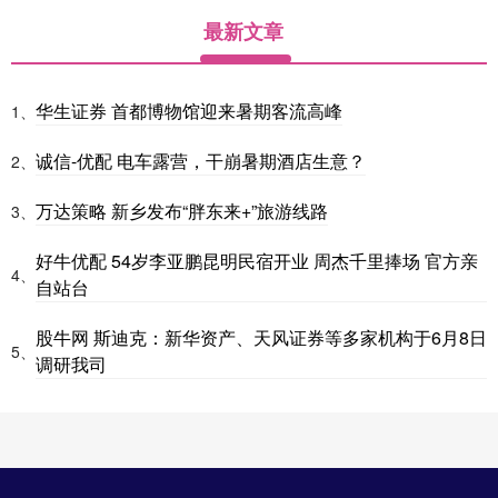
最新文章
华生证券 首都博物馆迎来暑期客流高峰
1、
诚信-优配 电车露营，干崩暑期酒店生意？
2、
万达策略 新乡发布“胖东来+”旅游线路
3、
好牛优配 54岁李亚鹏昆明民宿开业 周杰千里捧场 官方亲
4、
自站台
股牛网 斯迪克：新华资产、天风证券等多家机构于6月8日
5、
调研我司