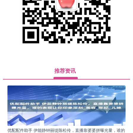
推荐资讯
优配配件助手 伊能静钟丽缇陈松伶，直播靠婆婆拼曝光量，谁的