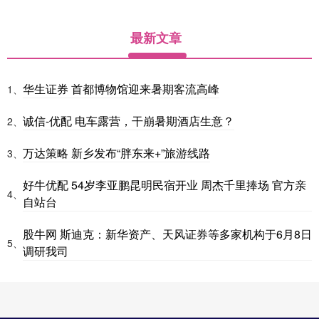
最新文章
华生证券 首都博物馆迎来暑期客流高峰
1、
诚信-优配 电车露营，干崩暑期酒店生意？
2、
万达策略 新乡发布“胖东来+”旅游线路
3、
好牛优配 54岁李亚鹏昆明民宿开业 周杰千里捧场 官方亲
4、
自站台
股牛网 斯迪克：新华资产、天风证券等多家机构于6月8日
5、
调研我司