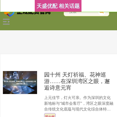
天盛优配 相关话题
园十州 天灯祈福、花神巡
游……在深圳湾区之眼，邂
逅诗意元宵
上元佳节，灯火可亲。作为深圳的文化
新地标与“城市会客厅”，湾区之眼深度融
合传统文化底蕴与现代文化综合体特
色，以文化为魂、惠民为本，精心策划
园十州