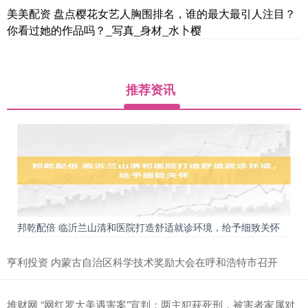
美美配资 盘点樱花女艺人胸围排名，谁的最大最引人注目？
你看过她的作品吗？_写真_身材_水卜樱
推荐资讯
邦乾配倍 临沂兰山清和医院打造舒适就诊环境，给予细致关怀
亨利投资 内蒙古自治区科学技术奖励大会在呼和浩特市召开
堆财网 “网红罗大美遇害案”宣判：两主犯获死刑，被害者家属对