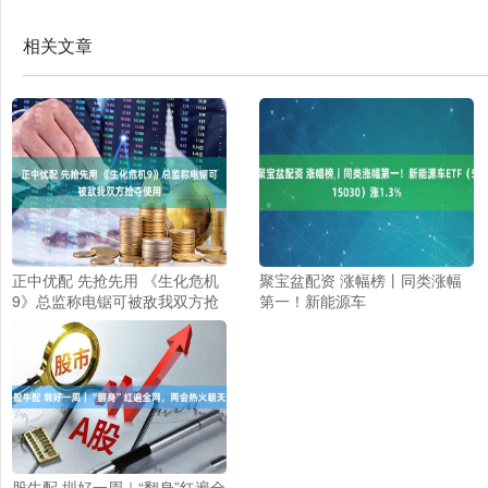
相关文章
正中优配 先抢先用 《生化危机
聚宝盆配资 涨幅榜丨同类涨幅
9》总监称电锯可被敌我双方抢
第一！新能源车
夺使用
ETF（515030）涨1.3%
股牛配 圳好一周｜“翻身”红遍全