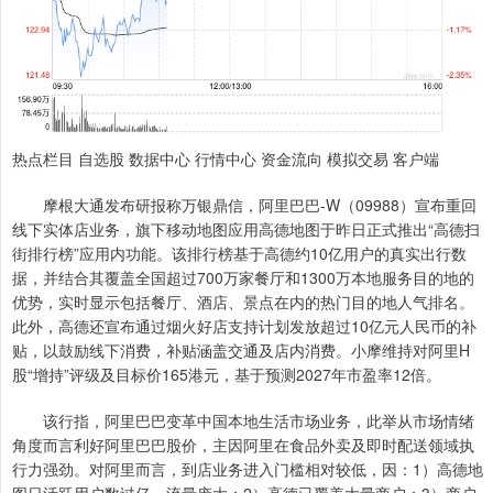
热点栏目 自选股 数据中心 行情中心 资金流向 模拟交易 客户端
摩根大通发布研报称万银鼎信，阿里巴巴-W（09988）宣布重回
线下实体店业务，旗下移动地图应用高德地图于昨日正式推出“高德扫
街排行榜”应用内功能。该排行榜基于高德约10亿用户的真实出行数
据，并结合其覆盖全国超过700万家餐厅和1300万本地服务目的地的
优势，实时显示包括餐厅、酒店、景点在内的热门目的地人气排名。
此外，高德还宣布通过烟火好店支持计划发放超过10亿元人民币的补
贴，以鼓励线下消费，补贴涵盖交通及店内消费。小摩维持对阿里H
股“增持”评级及目标价165港元，基于预测2027年市盈率12倍。
该行指，阿里巴巴变革中国本地生活市场业务，此举从市场情绪
角度而言利好阿里巴巴股价，主因阿里在食品外卖及即时配送领域执
行力强劲。对阿里而言，到店业务进入门槛相对较低，因：1）高德地