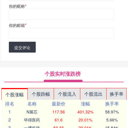
你的昵称
*
你的邮箱
*
提交评论
个股实时涨跌榜
个股跌幅
个股流入
个股流出
换手率
个股涨幅
排名
名称
最新价
涨幅
换手率
1
N展芯
117.56
401.32%
58.97%
2
毕得医药
61.6
20.01%
5.66%
3
一博科技
53.33
20.01%
15.84%