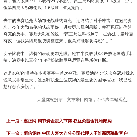
赛，他先以两个11:6取得2:0的领先。第三局约奇克以11:9扳回一分，
但第四局大勒布伦以11:6取胜，锁定冠军。
去年的决赛也是大勒布伦战胜约奇克，还终结了对手冲击四连冠的脚
步。今年大勒布伦的状态更好，进攻更加犀利果断，并死死压制住约
奇克的反手。赛后大勒布伦说：“第三局达科找到了一些办法，发球更
有效，但我第四局很快调整过来，很高兴能够获得冠军。”
女子比赛中，温特的表现更加抢眼。她在半决赛以3:0击败德国选手韩
莹，决赛中以三个11:4轻松战胜罗马尼亚选手斯佐科斯。
这是33岁的温特在本项赛事中首次夺冠。赛后她说：“这次夺冠对我来
说意义非常重大，这是我职业生涯获得的最重要的国际桂冠，我已经
想好怎么庆祝了。”
天盛优配提示：文章来自网络，不代表本站观点。
上一篇：
嘉正网 调节资金流入节奏 权益类基金扎堆限购
下一篇：
恒信策略 中国人寿大连分公司代理人王维新因骗取客户