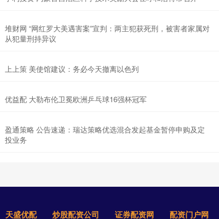
堆财网 “网红罗大美遇害案”宣判：两主犯获死刑，被害者家属对
从犯量刑持异议
上上策 美使馆建议：务必今天撤离以色列
优益配 大勒布伦卫冕欧洲乒乓球16强杯冠军
盈通策略 公告速递：瑞达策略优选混合发起基金暂停申购及定
投业务
天盛优配
炒股配资公司
证券配资网
配资门户网