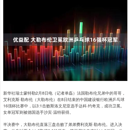
新华社瑞士蒙特勒2月8日电（记者单磊）法国勒布伦兄弟中的哥哥，
艾利克斯·勒布伦（大勒布伦）在8日结束的中国建设银行欧洲乒乓球
16强杯比赛中，以3:1击败斯洛文尼亚选手达科·约奇克，成功卫冕。
女单冠军则被德国选手沙宾·温特获得。
半决赛中，大勒布伦直落三盘击败了弟弟费利克斯·勒布伦。进入决