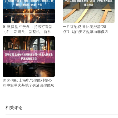
91微操盘 中光学：持续打造新
一片红配资 鲁比奥澄清“28
元件、新镜头、新整机、新系
点”计划由美方起草而非俄方
统“四新”产品
国客信配 上海电气储能科技公
司中标星火基地全钒液流储能项
目
相关评论