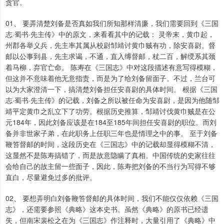
贪官。
01、 要弄清楚刘备是否真如我们所知那样清廉，我们需要回到《三国
志·蜀书·先主传》中的原文，来看看其中的记载： 灵帝末，黄巾起，
州郡各举义兵，先主率其属从校尉邹靖讨黄巾贼有功，除安喜尉。督
邮以公事到县，先主求谒，不通，直入缚督邮，杖二百，解绶系其颈
着马柳，弃官亡命。 陈寿在《三国志》中对这段描述有意写得模糊，
但这并不意味着他无意指责，而是为了给刘备留面子。不过，兰台可
以为大家澄清一下，搞清楚刘备担任安喜尉的具体时间。 根据《三国
志·蜀书·先主传》的记载，刘备之所以被任命为安喜尉，是因为他随邹
靖平定黄巾之乱立下了功劳。根据历史推算，邹靖讨伐黄巾贼是在公
元184年，因此刘备应该是在184至185年间担任安喜尉的职位。而刘
备并非世家子弟，在此职务上任职三年也是情理之中的事。 至于刘备
鞭笞督邮的时间，这段历史在《三国志》中的记载却显得模糊不清，
这显然不是陈寿搞错了，而是故意隐瞒了真相。中国传统的史家往往
会给自己的故主留一些面子，因此，陈寿把刘备的不当行为写得不够
直白，尽量避免过多的批评。
02、 要想弄明白刘备鞭笞督邮的具体时间，我们不能仅仅依赖《三国
志》，还需要参照《典略》这本史书。虽然《典略》的原书已经遗
失，但南宋裴松之在为《三国志》作注释时，大量引用了《典略》中