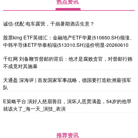
热点资讯
诚信-优配 电车露营，干崩暑期酒店生意？
股票king ETF英雄汇：金融地产ETF华夏(510650.SH)领涨、
中韩半导体ETF华泰柏瑞(513310.SH)溢价明显-20260610
千红网 刘备鞭笞督邮的背后：他才是腐败贪官，对督邮行贿
不成竟对其施暴
天通盈 深海评 | 首发国家军事战略，德国要打造欧洲最强军
队
E策略平台 演好人慈眉善目，演坏人恶贯满盈，54岁的他早
就该火了_海一天_演技_表演
推荐资讯