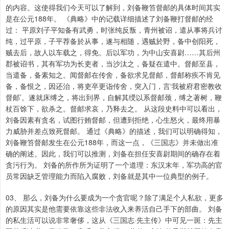
的内容。这使得我们今天可以了解到，刘备鞭笞督邮的具体时间其实
是在公元188年。 《典略》中的记载详细描述了刘备鞭打督邮的经
过： 平原刘子平知备有武勇，时张纯反叛，青州被诏，遣从事将兵讨
纯，过平原，子平荐备於从事，遂与相随，遇贼於野，备中创阳死，
贼去后，故人以车载之，得免。后以军功，为中山安喜尉……其后州
郡被诏书，其有军功为长吏者，当沙汰之，备疑在遣中。督邮至县，
当遣备，备素知之。闻督邮在传舍，备欲求见督邮，督邮称疾不肯见
备，备恨之，因还治，将吏卒更诣传舍，突入门，言‘我被府君密教收
督邮’。遂就床缚之，将出到界，自解其绶以系督邮颈，缚之著树，鞭
杖百馀下，欲杀之。督邮求哀，乃释去之。 从这段史料中可以看出，
刘备因素有贪名，试图行贿督邮，但遭到拒绝，心生怒火，最终用暴
力威胁并差点致死督邮。 通过《典略》的描述，我们可以明确得知，
刘备鞭笞督邮发生在公元188年，而这一点，《三国志》并未做出准
确的阐述。因此，我们可以推测，刘备在担任安喜尉期间的确存在着
贪污行为。 刘备的所作所为证明了一个道理：东汉末年，军功高的官
员常因缺乏管理能力而陷入腐败，刘备就是其中一位典型的例子。
03、 那么，刘备为什么要成为一个贪官呢？除了满足个人私欲，更多
的原因其实是他需要依靠这些非法收入来养活自己手下的部曲。 刘备
的私生活可以说非常奢侈，这从《三国志·先主传》中可见一斑：先主