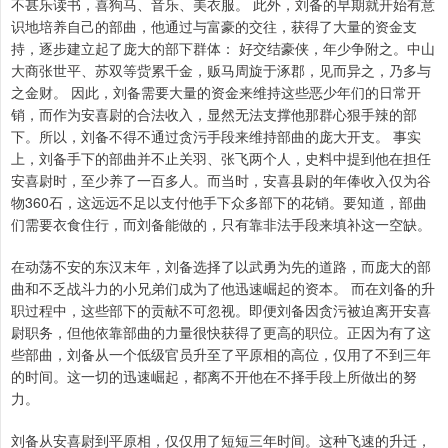
不甚乐读书，喜狗马、音乐、美衣服。 此外，刘备的早期就开始有意
识地培养自己的部曲，他通过与富豪的交往，获得了大量的资金支
持，逐步建立起了庞大的部下群体： 好交结豪侠，年少争附之。中山
大商张世平、苏双等赀累千金，贩马周旋于涿郡，见而异之，乃多与
之金财。 因此，刘备需要大量的资金来维持这些恶少年们的日常开
销，而作为安喜尉的合法收入，显然无法支撑他那群心狠手辣的部
下。所以，刘备不得不通过贪污手段来维持部曲的庞大开支。 事实
上，刘备手下的部曲并不止关羽、张飞两个人，史料中提到他在担任
安喜尉时，至少养了一百多人。而当时，安喜县尉的年俸收入仅为谷
物360石，这远远不足以支付他手下众多部下的花销。要知道，部曲
们需要衣食住行，而刘备能做的，只有靠非法手段来填补这一空缺。
在动荡不安的东汉末年，刘备选择了以武勇为先的道路，而庞大的部
曲和不乏战斗力的小兄弟们成为了他迅速崛起的资本。 而在刘备的升
职过程中，这些部下的贡献不可忽视。即便刘备因贪污被迫离开安喜
尉职务，但他依靠部曲的力量很快获得了更高的职位。正因为有了这
些部曲，刘备从一个低级官员升至了平原相的高位，仅用了不到三年
的时间。这一切的迅速崛起，都离不开他在不择手段上所做出的努
力。
刘备从安喜尉到平原相，仅仅用了短短三年时间。这种飞速的升迁，