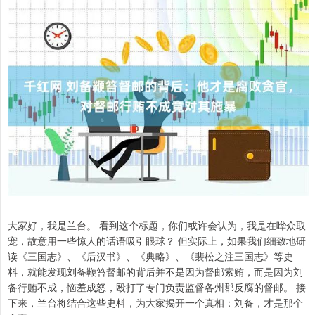
大家好，我是兰台。 看到这个标题，你们或许会认为，我是在哗众取
宠，故意用一些惊人的话语吸引眼球？ 但实际上，如果我们细致地研
读《三国志》、《后汉书》、《典略》、《裴松之注三国志》等史
料，就能发现刘备鞭笞督邮的背后并不是因为督邮索贿，而是因为刘
备行贿不成，恼羞成怒，殴打了专门负责监督各州郡反腐的督邮。 接
下来，兰台将结合这些史料，为大家揭开一个真相：刘备，才是那个