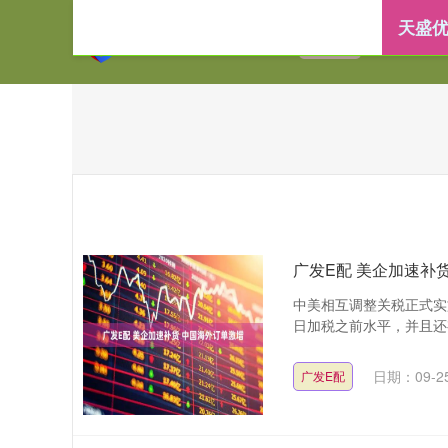
天盛优
首页
天盛优配
广发E配 美企加速补
中美相互调整关税正式实
日加税之前水平，并且还
日期：09-2
广发E配