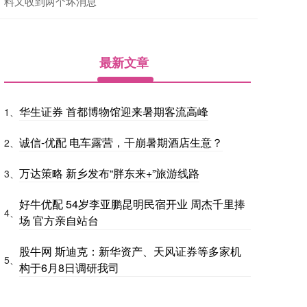
料又收到两个坏消息
最新文章
华生证券 首都博物馆迎来暑期客流高峰
1、
诚信-优配 电车露营，干崩暑期酒店生意？
2、
万达策略 新乡发布“胖东来+”旅游线路
3、
好牛优配 54岁李亚鹏昆明民宿开业 周杰千里捧
4、
场 官方亲自站台
股牛网 斯迪克：新华资产、天风证券等多家机
5、
构于6月8日调研我司