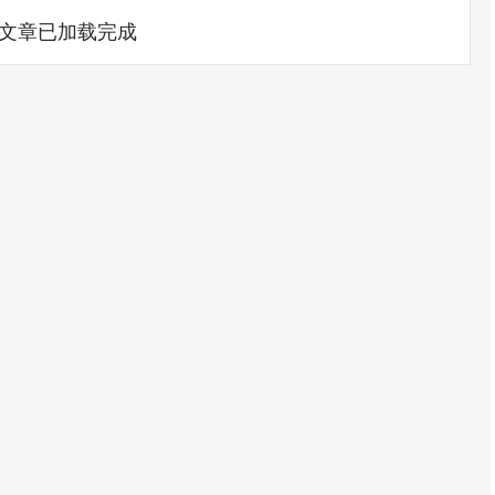
文章已加载完成
沪深300
4651.31
.24%
-6.85
-0.15%