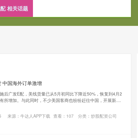
配 相关话题
炒股配资公司
证券配资网
配资门户网
货 中国海外订单激增
施后广发E配，美线货量已从5月初同比下降近50%，恢复到4月2
有所增加。与此同时，不少美国客商也纷纷赶往中国，开展新....
5
来源：牛达人APP下载
查看：
107
分类：
炒股配资公司