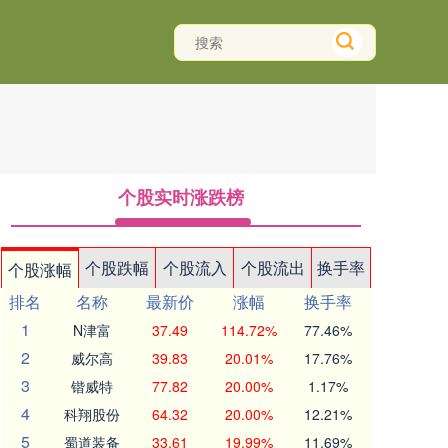
个股实时涨跌榜
个股跌幅
个股流入
个股流出
换手率
个股涨幅
排名
名称
最新价
涨幅
换手率
1
N津富
37.49
114.72%
77.46%
2
威尔高
39.83
20.01%
17.76%
3
锴威特
77.82
20.00%
1.17%
4
科翔股份
64.32
20.00%
12.21%
5
蜀道装备
33.61
19.99%
11.69%