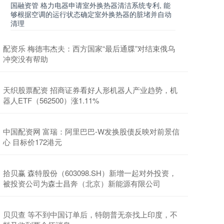
国融资管 格力电器申请室外换热器清洁系统专利, 能
够根据空调的运行状态确定室外换热器的脏堵并自动
清理
配资乐 梅德韦杰夫：西方国家“最后通牒”对结束俄乌
冲突没有帮助
天织股票配资 招商证券看好人形机器人产业趋势，机
器人ETF（562500）涨1.11%
中国配资网 富瑞：阿里巴巴-W发换股债反映对前景信
心 目标价172港元
拾贝赢 森特股份（603098.SH）新增一起对外投资，
被投资公司为森士昌奔（北京）新能源有限公司
贝贝查 等不到中国订单后，特朗普无奈找上印度，不