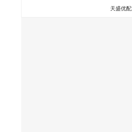
天盛优配
深证成指
14110.12
.92
0.57%
-34.08
-0