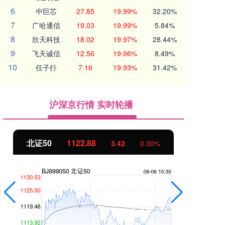
6
中巨芯
27.85
19.99%
32.20%
7
广哈通信
19.03
19.99%
5.84%
8
欣天科技
18.02
19.97%
28.44%
9
飞天诚信
12.56
19.96%
8.49%
10
任子行
7.16
19.93%
31.42%
沪深京行情 实时轮播
北证50
1122.88
创
3.42
0.30%