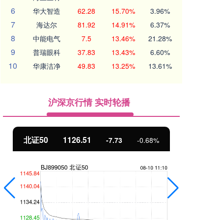
6
华大智造
62.28
15.70%
3.96%
7
海达尔
81.92
14.91%
6.37%
8
中能电气
7.5
13.46%
21.28%
9
普瑞眼科
37.83
13.43%
6.60%
10
华康洁净
49.83
13.25%
13.61%
沪深京行情 实时轮播
北证50
1126.51
创
-7.73
-0.68%