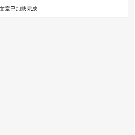
文章已加载完成
沪深300
4679.46
0.86%
-14.98
-0.32%