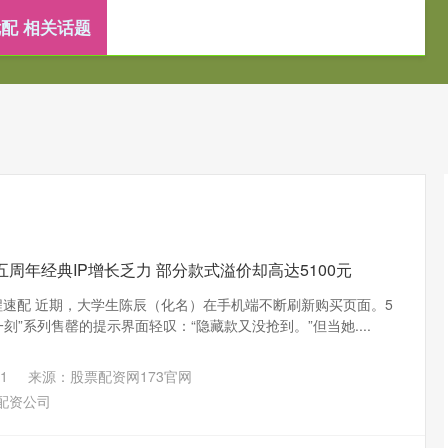
配 相关话题
炒股配资公司
证券配资网
配资门户网
周年经典IP增长乏力 部分款式溢价却高达5100元
程速配 近期，大学生陈辰（化名）在手机端不断刷新购买页面。5
刻”系列售罄的提示界面轻叹：“隐藏款又没抢到。”但当她....
1
来源：股票配资网173官网
配资公司