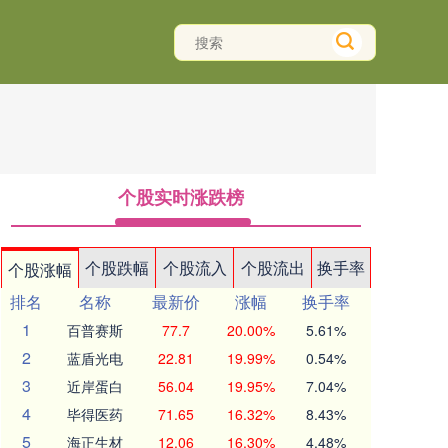
个股实时涨跌榜
个股跌幅
个股流入
个股流出
换手率
个股涨幅
排名
名称
最新价
涨幅
换手率
1
百普赛斯
77.7
20.00%
5.61%
2
蓝盾光电
22.81
19.99%
0.54%
3
近岸蛋白
56.04
19.95%
7.04%
4
毕得医药
71.65
16.32%
8.43%
5
海正生材
12.06
16.30%
4.48%