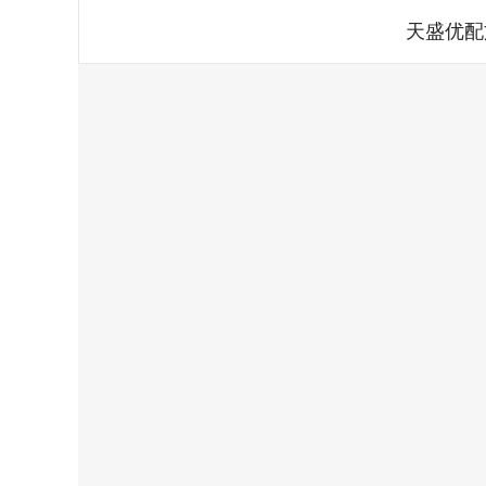
天盛优配
深证成指
14188.58
.62
0.35%
-122.43
-