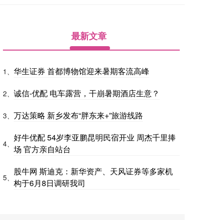
最新文章
华生证券 首都博物馆迎来暑期客流高峰
1、
诚信-优配 电车露营，干崩暑期酒店生意？
2、
万达策略 新乡发布“胖东来+”旅游线路
3、
好牛优配 54岁李亚鹏昆明民宿开业 周杰千里捧
4、
场 官方亲自站台
股牛网 斯迪克：新华资产、天风证券等多家机
5、
构于6月8日调研我司