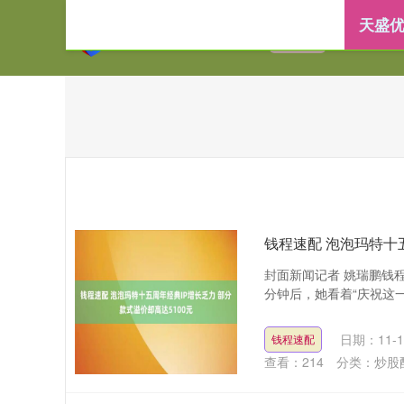
天盛优
首页
天盛优配
钱程速配 泡泡玛特十五
封面新闻记者 姚瑞鹏钱
分钟后，她看着“庆祝这一
日期：11-1
钱程速配
查看：
214
分类：
炒股