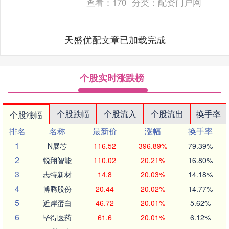
查看：
170
分类：
配资门户网
天盛优配文章已加载完成
个股实时涨跌榜
个股跌幅
个股流入
个股流出
换手率
个股涨幅
排名
名称
最新价
涨幅
换手率
1
N展芯
116.52
396.89%
79.39%
2
锐翔智能
110.02
20.21%
16.80%
3
志特新材
14.8
20.03%
14.18%
4
博腾股份
20.44
20.02%
14.77%
5
近岸蛋白
46.72
20.01%
5.62%
6
毕得医药
61.6
20.01%
6.12%