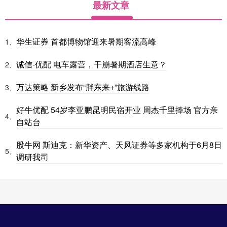
最新文章
华生证券 首都博物馆迎来暑期客流高峰
1、
诚信-优配 电车露营，干崩暑期酒店生意？
2、
万达策略 新乡发布“胖东来+”旅游线路
3、
好牛优配 54岁李亚鹏昆明民宿开业 周杰千里捧场 官方亲
4、
自站台
股牛网 斯迪克：新华资产、天风证券等多家机构于6月8日
5、
调研我司